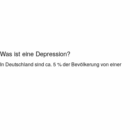
Was ist eine Depression?
In Deutschland sind ca. 5 % der Bevölkerung von einer
Depression betroffen. Als Depression wird eine schwere
psychische Störung bezeichnet, die sich vor allem in starker
Antriebslosigkeit, Niedergeschlagenheit und Interessensverlust
äußert. Diese negativen Gefühle halten für einen längeren
Zeitraum an und sind nicht lediglich eine Reaktion auf ein
trauriges Erlebnis. Eine Depression ist eine schwere und
ernstzunehmende Erkrankung, die unbedingt professionell
behandelt werden sollte.
Typische Ursachen einer Depression